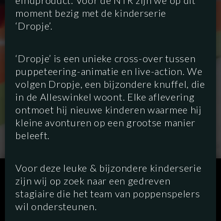
eindproduct. Voor de NTR zijn we op dit
moment bezig met de kinderserie
‘Dropje’.
‘Dropje’ is een unieke cross-over tussen
puppeteering-animatie en live-action. We
volgen Dropje, een bijzondere knuffel, die
in de Alleswinkel woont. Elke aflevering
ontmoet hij nieuwe kinderen waarmee hij
kleine avonturen op een grootse manier
beleeft.
Voor deze leuke & bijzondere kinderserie
SCRIPTED
HYBRID
ANIMATION
zijn wij op zoek naar een gedreven
stagiaire die het team van poppenspelers
DOCUMENTARY
DIGITAL
wil ondersteunen.