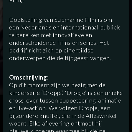
Film).
Doelstelling van Submarine Film is om
een Nederlands en internationaal publiek
te bereiken met innovatieve en
onderscheidende films en series. Het
bedrijf richt zich op eigentijdse
onderwerpen die de tijdgeest vangen.
Omschrijving:
Op dit moment zijn we bezig met de
kinderserie ‘Dropje’. ‘Dropje’ is een unieke
cross-over tussen puppeteering-animatie
SCRIPTED
HYBRID
ANIMATION
en live-action. We volgen Dropje, een
bijzondere knuffel, die in de Alleswinkel
DOCUMENTARY
DIGITAL
woont. Elke aflevering ontmoet hij
nieuwe kinderen waarmee hij kleine